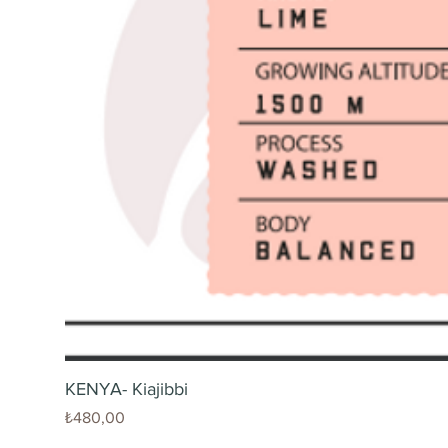
KENYA- Kiajibbi
Fiyat
₺480,00