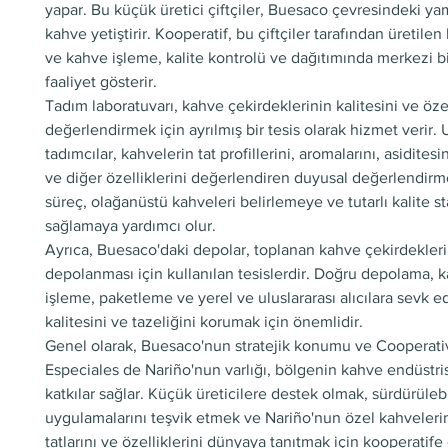
yapar. Bu küçük üretici çiftçiler, Buesaco çevresindeki y
kahve yetiştirir. Kooperatif, bu çiftçiler tarafından üretilen
ve kahve işleme, kalite kontrolü ve dağıtımında merkezi bi
faaliyet gösterir.
Tadım laboratuvarı, kahve çekirdeklerinin kalitesini ve özel
değerlendirmek için ayrılmış bir tesis olarak hizmet verir
tadımcılar, kahvelerin tat profillerini, aromalarını, asiditesi
ve diğer özelliklerini değerlendiren duyusal değerlendirm
süreç, olağanüstü kahveleri belirlemeye ve tutarlı kalite st
sağlamaya yardımcı olur.
Ayrıca, Buesaco'daki depolar, toplanan kahve çekirdekleri
depolanması için kullanılan tesislerdir. Doğru depolama, 
işleme, paketleme ve yerel ve uluslararası alıcılara sevk e
kalitesini ve tazeliğini korumak için önemlidir.
Genel olarak, Buesaco'nun stratejik konumu ve Cooperati
Especiales de Nariño'nun varlığı, bölgenin kahve endüstri
katkılar sağlar. Küçük üreticilere destek olmak, sürdürülebi
uygulamalarını teşvik etmek ve Nariño'nun özel kahvelerin
tatlarını ve özelliklerini dünyaya tanıtmak için kooperatife