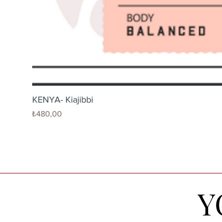
KENYA- Kiajibbi
Fiyat
₺480,00
Y