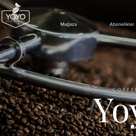
Mağaza
Abonelikler
Yo
- COFFE