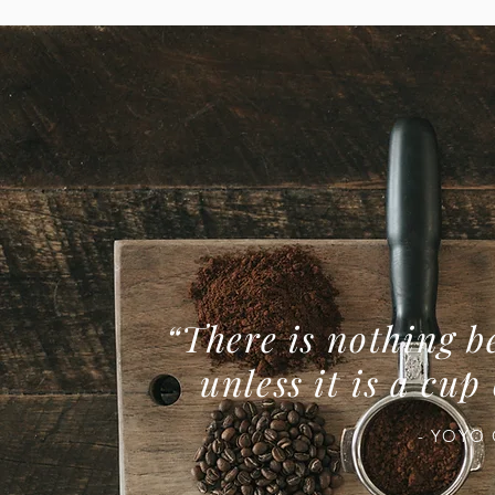
“There is nothing be
unless it is a cup
- YOYO C